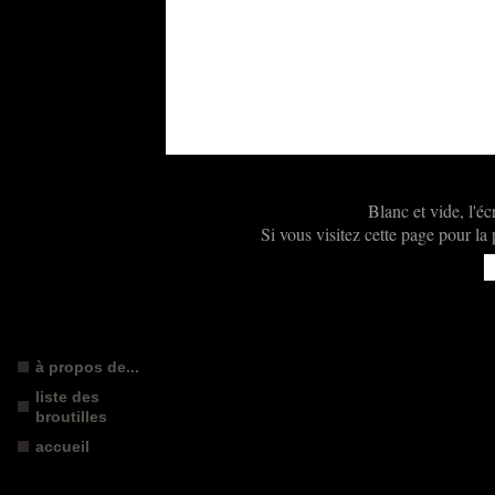
Blanc et vide, l'éc
Si vous visitez cette page pour la 
à propos de...
liste des
broutilles
accueil